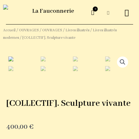
0
La Fauconnerie
ŒUVRES G
Accueil
/
OUVRAGES
/
OUVRAGES
/
Livres illustrés
/
Livres illustrés
modernes
/ [COLLECTIF]. Sculpture vivante
[COLLECTIF]. Sculpture vivante
400,00
€