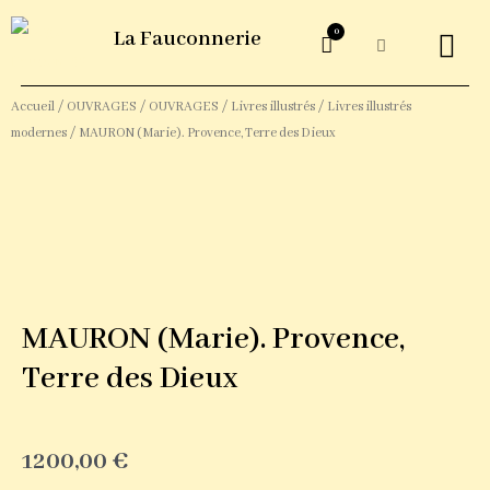
0
La Fauconnerie
ŒUVRES G
Accueil
/
OUVRAGES
/
OUVRAGES
/
Livres illustrés
/
Livres illustrés
modernes
/ MAURON (Marie). Provence, Terre des Dieux
MAURON (Marie). Provence,
Terre des Dieux
1200,00
€