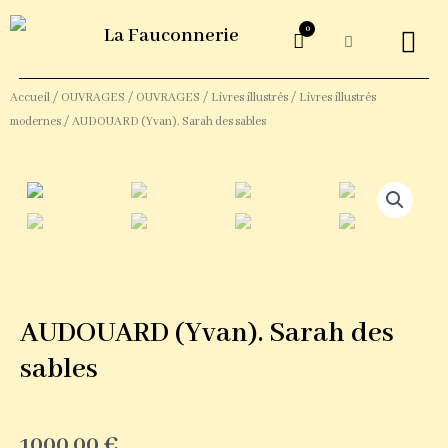
0
La Fauconnerie
ŒUVRES G
Accueil
/
OUVRAGES
/
OUVRAGES
/
Livres illustrés
/
Livres illustrés
modernes
/ AUDOUARD (Yvan). Sarah des sables
AUDOUARD (Yvan). Sarah des
sables
1000,00
€