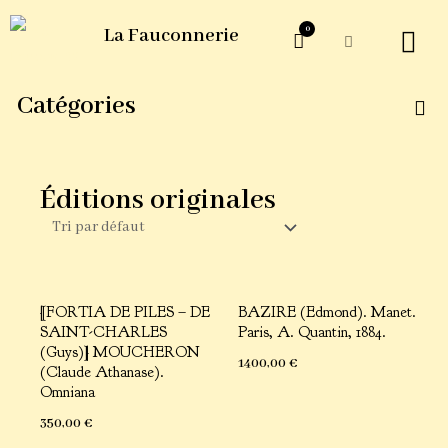
0
La Fauconnerie
ŒUVRES G
Catégories
Éditions originales
[FORTIA DE PILES – DE
BAZIRE (Edmond). Manet.
SAINT-CHARLES
Paris, A. Quantin, 1884.
(Guys)] MOUCHERON
1400,00
€
(Claude Athanase).
Omniana
350,00
€