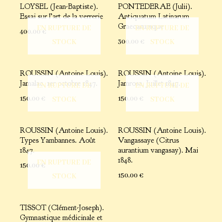
LOYSEL (Jean-Baptiste).
PONTEDERAE (Julii).
Essai sur l’art de la verrerie
Antiquatum Latinarum
Graecarumque
EN RUPTURE DE
EN RUPTURE DE
400,00
€
300,00
€
STOCK
STOCK
ROUSSIN (Antoine Louis).
ROUSSIN (Antoine Louis).
Jamalac. 1er octobre 1847.
Jamrosa. Juillet 1847.
EN RUPTURE DE
EN RUPTURE DE
150,00
€
150,00
€
STOCK
STOCK
ROUSSIN (Antoine Louis).
ROUSSIN (Antoine Louis).
Types Yambannes. Août
Vangassaye (Citrus
1847.
aurantium vangasay). Mai
1848.
EN RUPTURE DE
150,00
€
150,00
€
STOCK
TISSOT (Clément-Joseph).
Gymnastique médicinale et