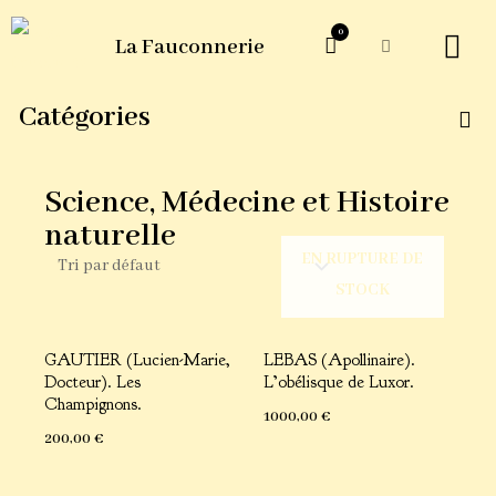
0
La Fauconnerie
ŒUVRES G
Catégories
Science, Médecine et Histoire
naturelle
EN RUPTURE DE
STOCK
GAUTIER (Lucien-Marie,
LEBAS (Apollinaire).
Docteur). Les
L’obélisque de Luxor.
Champignons.
1000,00
€
200,00
€